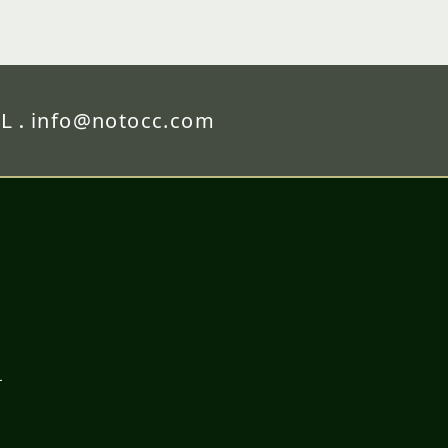
L .
info@notocc.com
１