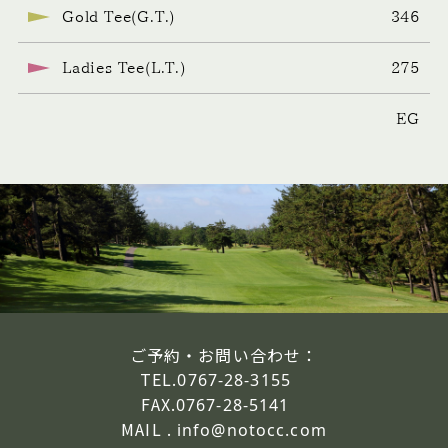
Gold Tee(G.T.)
346
Ladies Tee(L.T.)
275
EG
ご予約・お問い合わせ：
TEL.
0767-28-3155
FAX.
0767-28-5141
MAIL .
info@notocc.com